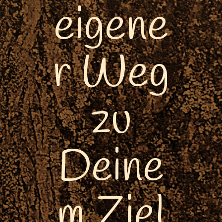
eigene
r Weg
zu
Deine
m Ziel