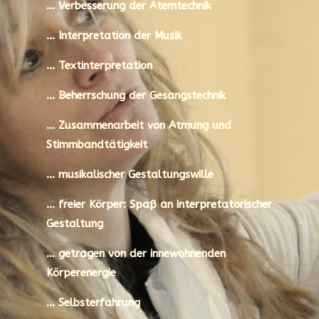
… Verbesserung der Atemtechnik
… Interpretation der Musik
… Textinterpretation
…
Beherrschung der Gesangstechnik
… Zusammenarbeit von Atmung und
Stimmbandtätigkeit
… musikalischer Gestaltungswille
… freier Körper: Spaß an interpretatorischer
Gestaltung
… getragen von der innewohnenden
Körperenergie
… Selbsterfahrung