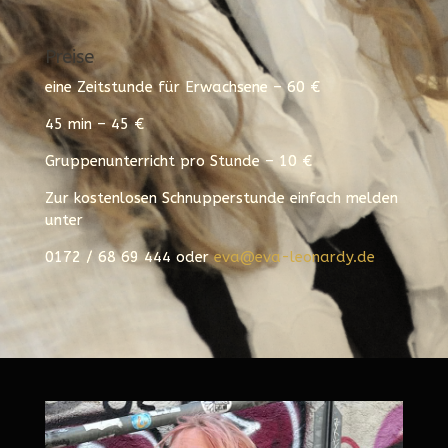
Preise
eine
Zeitstunde für Erwachsene – 60 €
45 min – 45 €
Gruppenunterricht pro Stunde – 10 €
Zur kostenlosen Schnupperstunde einfach melden
unter
0172 / 68 69 444 oder
eva@eva-leonardy.de