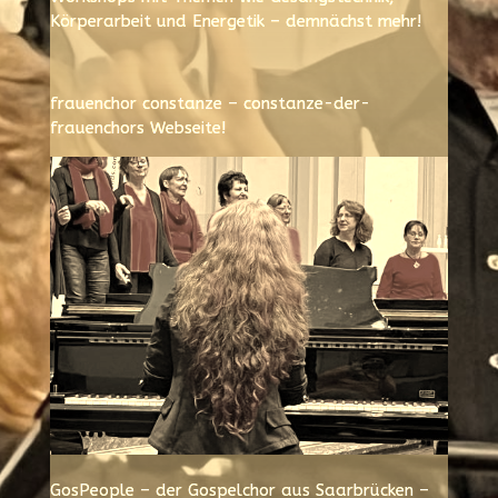
Körperarbeit und Energetik – demnächst mehr!
frauenchor constanze – constanze-der-
frauenchors Webseite!
GosPeople – der Gospelchor aus Saarbrücken –