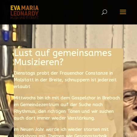
Lust auf gemeinsames
Musizieren?
Dienstags probt der Frauenchor Constanze in
Malstatt in der Breite, schnuppern ist jederzeit
erlaubt
Mittwochs bin ich mit dem Gospelchor in Brebach
im Gemeindezentrum auf der Suche nach
Rhythmus, den richtigen Tönen und wir suchen
auch dort immer wieder Verstärkung.
im Neuen Jahr werde ich wieder starten mit
Workshops mit Themen wie Gesangstechnik,